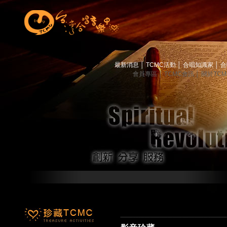
最新消息
│
TCMC活動
│
合唱知識家
│
合
會員專區
│
TCMC會訊
│
關於TC