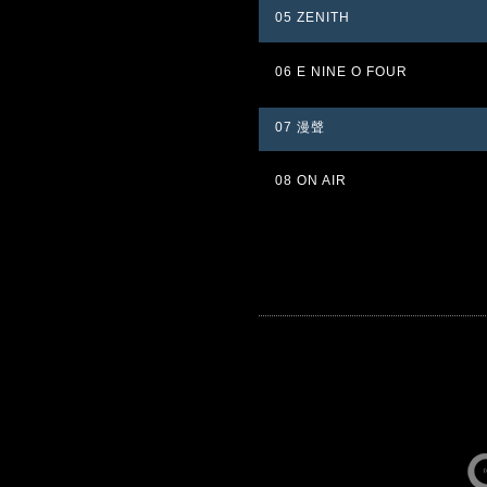
05 ZENITH
06 E NINE O FOUR
07 漫聲
08 ON AIR