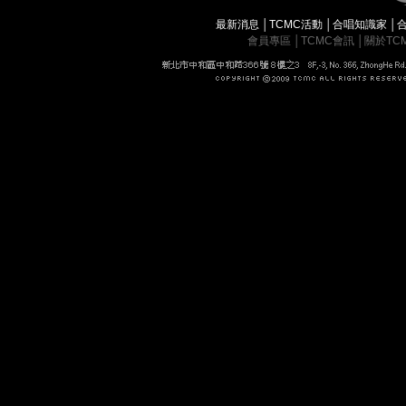
最新消息
│
TCMC活動
│
合唱知識家
│
會員專區
│
TCMC會訊
│
關於TC