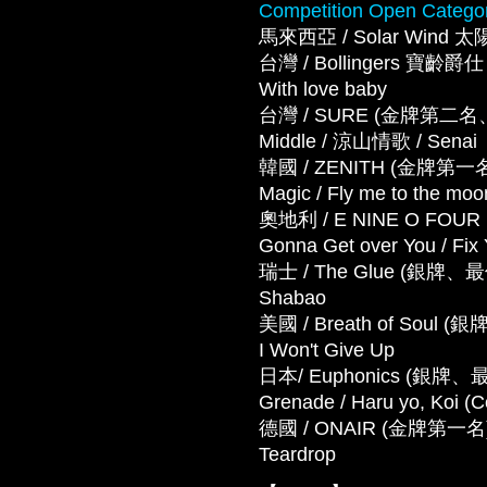
Competition Open Catego
馬來西亞 / Solar Wind 太
台灣 / Bollingers 
With love baby
台灣 / SURE (金牌第二名、
Middle / 涼山情歌 / Senai
韓國 / ZENITH (金牌
Magic / Fly me to the moo
奧地利 / E NINE O FOUR (金
Gonna Get over You / Fix
瑞士 / The Glue (銀牌、
Shabao
美國 / Breath of Soul (
I Won't Give Up
日本/ Euphonics (銀牌、最
Grenade / Haru yo, Koi (
德國 / ONAIR (金牌第一名) － Wo
Teardrop