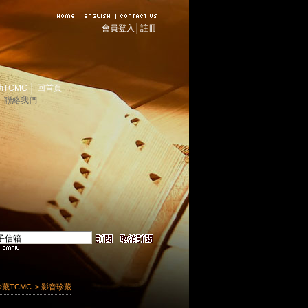
會員登入
│
註冊
助TCMC
│
回首頁
│
聯絡我們
珍藏TCMC
> 影音珍藏