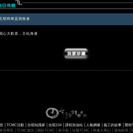
 主耶和華是我牧者
2 我心大歡喜，主站身邊
消息
│
TCMC活動
│
合唱知識家
│
合唱104
│
課程加油站
│
人氣網爆
│
義工的故事
│
贊助
會員專區
│
TCMC會訊
│
關於TCMC
│
留言板
│
珍藏TCMC
│
映像大事記
│
場地租用
│