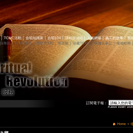
息
│
TCMC活動
│
合唱知識家
│
合唱104
│
課程加油站
│
人氣網爆
│
義工的故事
│
贊
員專區
│
TCMC會訊
│
關於TCMC
│
留言板
│
珍藏TCMC
│
映像大事記
│
場地租用
訂閱電子報：
Home
>