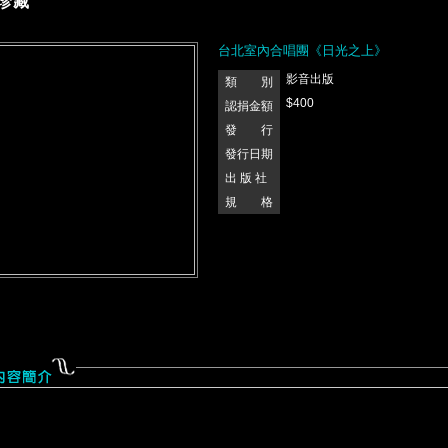
珍藏
台北室內合唱團《日光之上》
影音出版
類 別
$400
認捐金額
發 行
發行日期
出 版 社
規 格