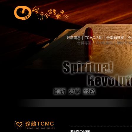
最新消息
│
TCMC活動
│
合唱知識家
│
合
會員專區
│
TCMC會訊
│
關於TC