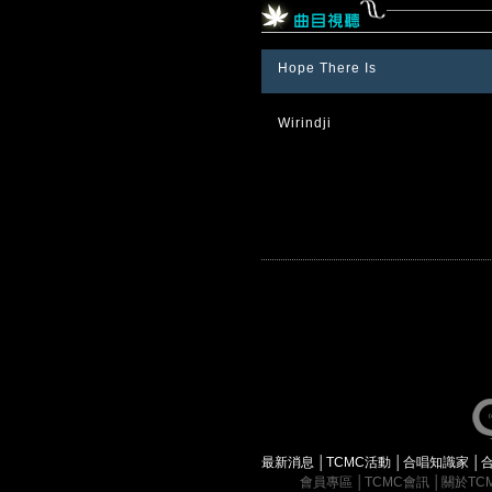
Hope There Is
Wirindji
最新消息
│
TCMC活動
│
合唱知識家
│
會員專區
│
TCMC會訊
│
關於TC