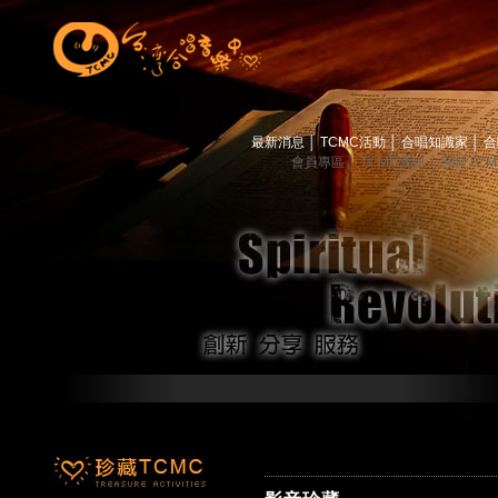
最新消息
│
TCMC活動
│
合唱知識家
│
合
會員專區
│
TCMC會訊
│
關於TC