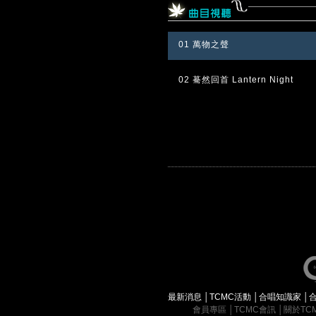
01 萬物之聲
02 驀然回首 Lantern Night
最新消息
│
TCMC活動
│
合唱知識家
│
會員專區
│
TCMC會訊
│
關於TC