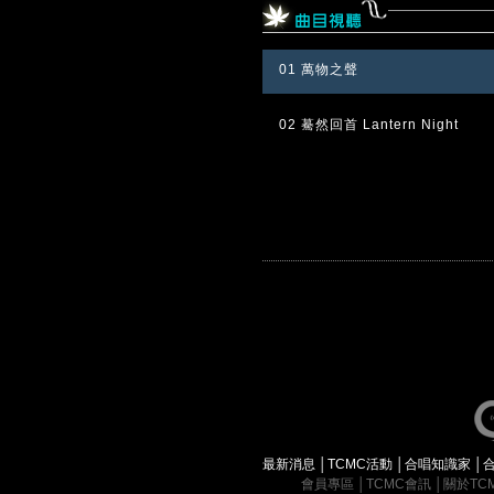
01 萬物之聲
02 驀然回首 Lantern Night
最新消息
│
TCMC活動
│
合唱知識家
│
會員專區
│
TCMC會訊
│
關於TC