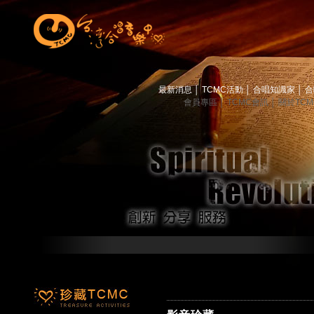
最新消息
│
TCMC活動
│
合唱知識家
│
合
會員專區
│
TCMC會訊
│
關於TC