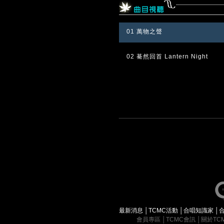
01 萬物之聲
02 驀然回首 Lantern Night
最新消息
│
TCMC活動
│
合唱知識家
│
會員專區
│
TCMC會訊
│
關於TC