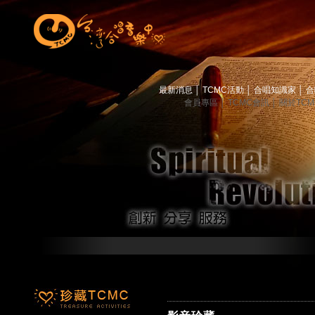
最新消息
│
TCMC活動
│
合唱知識家
│
合
會員專區
│
TCMC會訊
│
關於TC