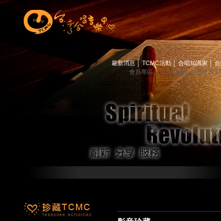
最新消息
│
TCMC活動
│
合唱知識家
│
合
會員專區
│
TCMC會訊
│
關於TC