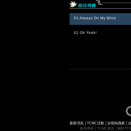
01 Always On My Mind
02 Oh Yeah!
最新消息
│
TCMC活動
│
合唱知識家
│
會員專區
│
TCMC會訊
│
關於TC