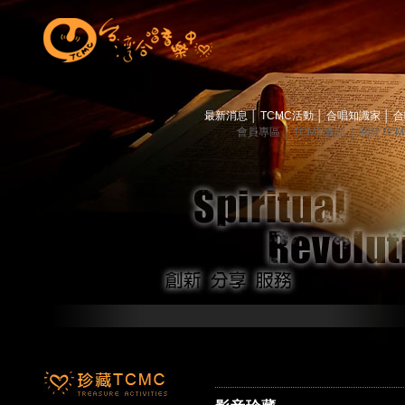
最新消息
│
TCMC活動
│
合唱知識家
│
合
會員專區
│
TCMC會訊
│
關於TC