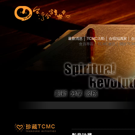
最新消息
│
TCMC活動
│
合唱知識家
│
合
會員專區
│
TCMC會訊
│
關於TC