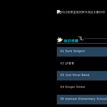
01 Sure Singers
02 沙發客
03 Just Vocal Band
04 Singer Street
05 Injenam Elementary School