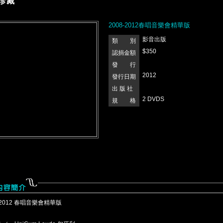
珍藏
2008-2012春唱音樂會精華版
影音出版
類 別
$350
認捐金額
發 行
2012
發行日期
出 版 社
2 DVDS
規 格
-2012 春唱音樂會精華版