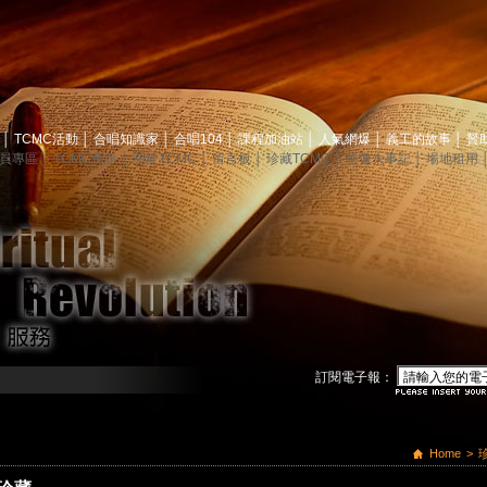
息
│
TCMC活動
│
合唱知識家
│
合唱104
│
課程加油站
│
人氣網爆
│
義工的故事
│
贊
員專區
│
TCMC會訊
│
關於TCMC
│
留言板
│
珍藏TCMC
│
映像大事記
│
場地租用
訂閱電子報：
Home
>