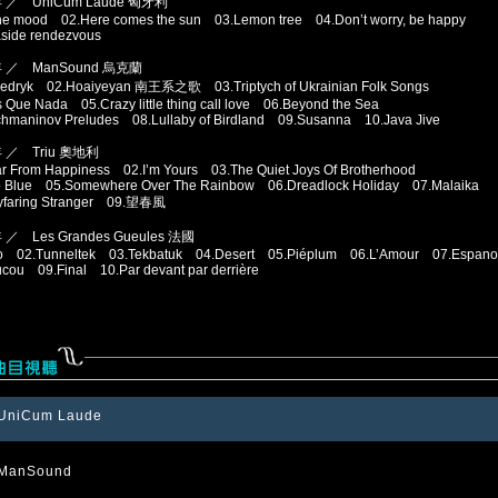
年 ／ UniCum Laude 匈牙利
the mood 02.Here comes the sun 03.Lemon tree 04.Don’t worry, be happy
side rendezvous
年 ／ ManSound 烏克蘭
hedryk 02.Hoaiyeyan 南王系之歌 03.Triptych of Ukrainian Folk Songs
 Que Nada 05.Crazy little thing call love 06.Beyond the Sea
hmaninov Preludes 08.Lullaby of Birdland 09.Susanna 10.Java Jive
年 ／ Triu 奧地利
r From Happiness 02.I’m Yours 03.The Quiet Joys Of Brotherhood
ro Blue 05.Somewhere Over The Rainbow 06.Dreadlock Holiday 07.Malaika
yfaring Stranger 09.望春風
 ／ Les Grandes Gueules 法國
tro 02.Tunneltek 03.Tekbatuk 04.Desert 05.Piéplum 06.L’Amour 07.Espa
cou 09.Final 10.Par devant par derrière
UniCum Laude
 ManSound