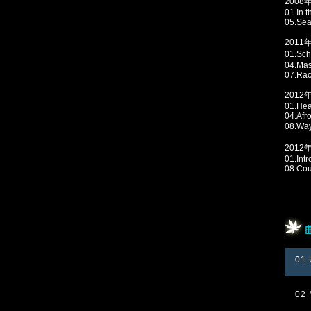
2008
01.In 
05.Sea
2011
01.Sc
04.Mas
07.Rac
2012
01.Hea
04.Af
08.Wa
2012年
01.In
08.Cou
01 
02