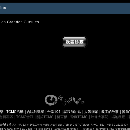
Triu
Les Grandes Gueules
消息
│
TCMC活動
│
合唱知識家
│
合唱104
│
課程加油站
│
人氣網爆
│
義工的故事
│
贊助
會員專區
│
TCMC會訊
│
關於TCMC
│
留言板
│
珍藏TCMC
│
映像大事記
│
場地租用
│