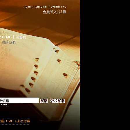
會員登入
│
註冊
助TCMC
│
回首頁
│
聯絡我們
珍藏TCMC
> 影音珍藏