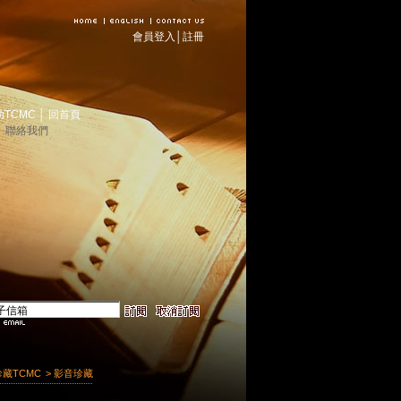
會員登入
│
註冊
助TCMC
│
回首頁
│
聯絡我們
珍藏TCMC
> 影音珍藏