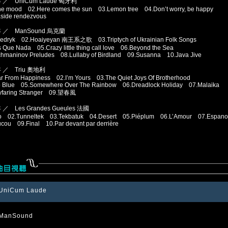
年 ／ UniCum Laude 匈牙利
the mood 02.Here comes the sun 03.Lemon tree 04.Don’t worry, be happy
side rendezvous
年 ／ ManSound 烏克蘭
hedryk 02.Hoaiyeyan 南王系之歌 03.Triptych of Ukrainian Folk Songs
 Que Nada 05.Crazy little thing call love 06.Beyond the Sea
hmaninov Preludes 08.Lullaby of Birdland 09.Susanna 10.Java Jive
年 ／ Triu 奧地利
r From Happiness 02.I’m Yours 03.The Quiet Joys Of Brotherhood
ro Blue 05.Somewhere Over The Rainbow 06.Dreadlock Holiday 07.Malaika
yfaring Stranger 09.望春風
 ／ Les Grandes Gueules 法國
tro 02.Tunneltek 03.Tekbatuk 04.Desert 05.Piéplum 06.L’Amour 07.Espa
cou 09.Final 10.Par devant par derrière
UniCum Laude
 ManSound