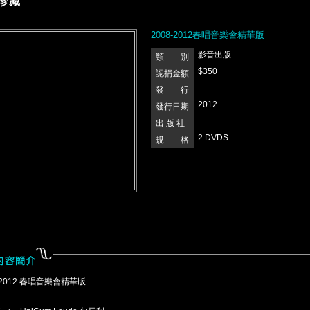
珍藏
2008-2012春唱音樂會精華版
影音出版
類 別
$350
認捐金額
發 行
2012
發行日期
出 版 社
2 DVDS
規 格
-2012 春唱音樂會精華版