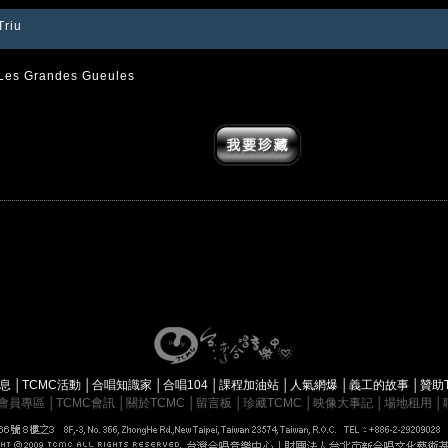
Triu
Les Grandes Gueules
消息
│
TCMC活動
│
合唱知識家
│
合唱104
│
課程加油站
│
人氣網爆
│
義工的故事
│
贊助
會員專區
│
TCMC會訊
│
關於TCMC
│
留言板
│
珍藏TCMC
│
映像大事記
│
場地租用
│