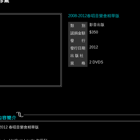
珍藏
2008-2012春唱音樂會精華版
影音出版
類 別
$350
認捐金額
發 行
2012
發行日期
出 版 社
2 DVDS
規 格
-2012 春唱音樂會精華版