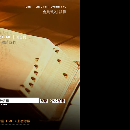
會員登入
│
註冊
助TCMC
│
回首頁
│
聯絡我們
珍藏TCMC
> 影音珍藏