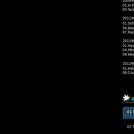
2008
01.In 
05.Sea
2011
01.Sc
04.Mas
07.Rac
2012
01.Hea
04.Af
08.Wa
2012年
01.In
08.Cou
01 
02