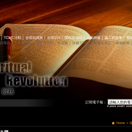
息
│
TCMC活動
│
合唱知識家
│
合唱104
│
課程加油站
│
人氣網爆
│
義工的故事
│
贊
員專區
│
TCMC會訊
│
關於TCMC
│
留言板
│
珍藏TCMC
│
映像大事記
│
場地租用
訂閱電子報：
Home
>