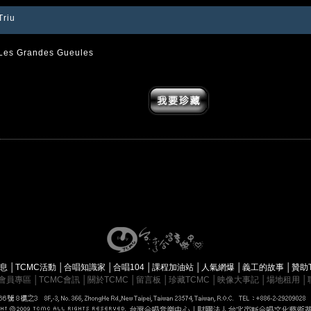
Triu
Les Grandes Gueules
消息
│
TCMC活動
│
合唱知識家
│
合唱104
│
課程加油站
│
人氣網爆
│
義工的故事
│
贊助
會員專區
│
TCMC會訊
│
關於TCMC
│
留言板
│
珍藏TCMC
│
映像大事記
│
場地租用
│