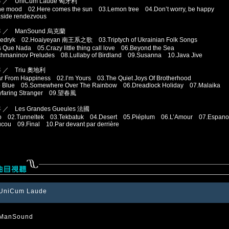
年 ／ UniCum Laude 匈牙利
the mood 02.Here comes the sun 03.Lemon tree 04.Don’t worry, be happy
side rendezvous
年 ／ ManSound 烏克蘭
hedryk 02.Hoaiyeyan 南王系之歌 03.Triptych of Ukrainian Folk Songs
 Que Nada 05.Crazy little thing call love 06.Beyond the Sea
hmaninov Preludes 08.Lullaby of Birdland 09.Susanna 10.Java Jive
年 ／ Triu 奧地利
r From Happiness 02.I’m Yours 03.The Quiet Joys Of Brotherhood
ro Blue 05.Somewhere Over The Rainbow 06.Dreadlock Holiday 07.Malaika
yfaring Stranger 09.望春風
 ／ Les Grandes Gueules 法國
tro 02.Tunneltek 03.Tekbatuk 04.Desert 05.Piéplum 06.L’Amour 07.Espa
cou 09.Final 10.Par devant par derrière
UniCum Laude
 ManSound