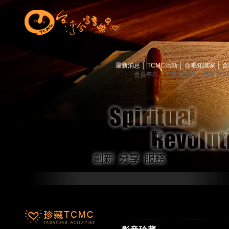
最新消息
│
TCMC活動
│
合唱知識家
│
合
會員專區
│
TCMC會訊
│
關於TC