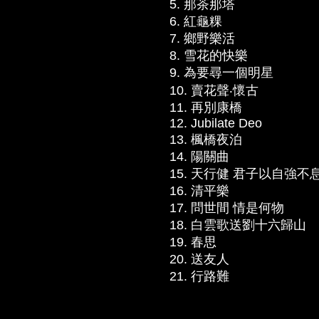
5. 那茶那塔
6. 紅龜粿
7. 鄉野樂活
8. 雪花的快樂
9. 為要尋一個明星
10. 賣花聲‧懷古
11. 再別康橋
12. Jubilate Deo
13. 楓橋夜泊
14. 陽關曲
15. 天行健 君子以自強不
16. 清平樂
17. 問世間 情是何物
18. 白雲歌送劉十六歸山
19. 春思
20. 送友人
21. 行路難