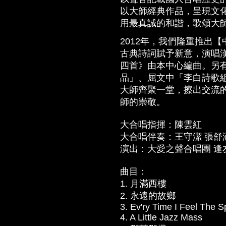
以大師經典作品，呈現文
用最真誠的和諧，歌頌大
2012年，我們隆重推出
古典詩詞賦予新意，演唱
四首》由本中心編曲。另
品」、屈文中「李白詩歌
大師齊聚一堂，擦出交流的
師的崇敬。
大合唱指揮：陳雲紅
大合唱伴奏：王守潔 張舒
演出：大愛之聲合唱團 逢
曲目：
1. 月滿西樓
2. 永遠的故鄉
3. Ev'ry Time I Feel The Sp
4. A Little Jazz Mass