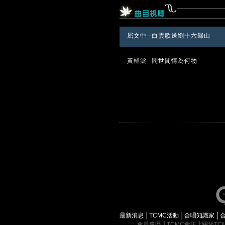
屈文中--白雲歌送劉十六歸山
黃輔棠--問世間情為何物
最新消息
│
TCMC活動
│
合唱知識家
│
會員專區
│
TCMC會訊
│
關於TC