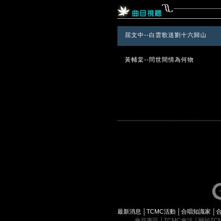
屈文中--白雲歌送劉十六歸山
黃輔棠--問世間情為何物
最新消息
│
TCMC活動
│
合唱知識家
│
會員專區
│
TCMC會訊
│
關於TC