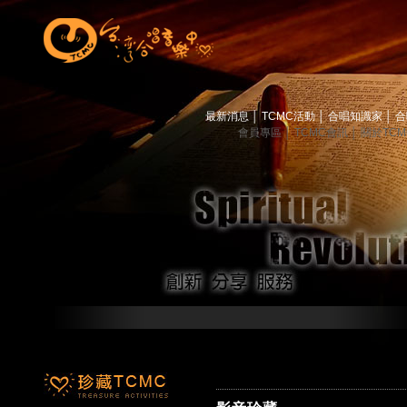
最新消息
│
TCMC活動
│
合唱知識家
│
合
會員專區
│
TCMC會訊
│
關於TC