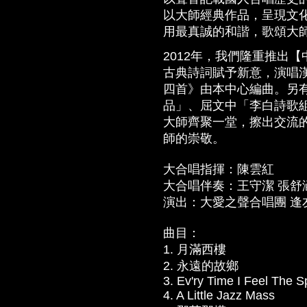
以大師經典作品，呈現文
用最真誠的和諧，歌頌大
2012年，我們隆重推出
古典詩詞賦予新意，演唱
四首》由本中心編曲。另
品」、屈文中「李白詩歌
大師齊聚一堂，擦出交流的
師的崇敬。
大合唱指揮：陳雲紅
大合唱伴奏：王守潔 張舒
演出：大愛之聲合唱團 逢
曲目：
1. 月滿西樓
2. 永遠的故鄉
3. Ev'ry Time I Feel The Sp
4. A Little Jazz Mass