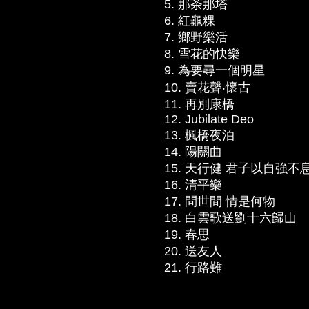
5. 那茶那塔
6. 紅龜粿
7. 鄉野樂活
8. 雪花的快樂
9. 為要尋一個明星
10. 賣花聲‧懷古
11. 再別康橋
12. Jubilate Deo
13. 楓橋夜泊
14. 陽關曲
15. 天行健 君子以自強不
16. 清平樂
17. 問世間 情是何物
18. 白雲歌送劉十六歸山
19. 春思
20. 送友人
21. 行路難