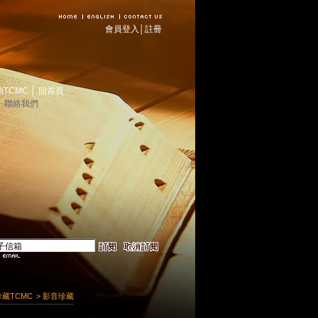
會員登入
│
註冊
助TCMC
│
回首頁
│
聯絡我們
珍藏TCMC
> 影音珍藏