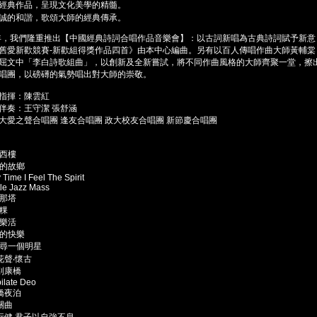
經典作品，呈現文化美學的精髓。
誠的和諧，歌頌大師的經典傳承。
2年，我們隆重推出【中國經典詩詞合唱作品音樂會】：以古詞新唱為古典詩詞賦予新
舊愛新歡競賽-新歡組得獎作品四首》由本中心編曲。另有以百人傳唱作曲大師黃輔棠
屈文中「李白詩歌組曲」，以創新及全新嘗試，將不同作曲風格的大師齊聚一堂，擦出
唱團，以磅礡的氣勢唱出對大師的崇敬。
指揮：陳雲紅
伴奏：王守潔 張舒涵
大愛之聲合唱團 逢友合唱團 政大校友合唱團 新節慶合唱團
月滿西樓
遠的故鄉
y Time I Feel The Spirit
ttle Jazz Mass
茶那塔
龜粿
野樂活
花的快樂
為要尋一個明星
賣花聲‧懷古
再別康橋
bilate Deo
楓橋夜泊
陽關曲
 天行健 君子以自強不息