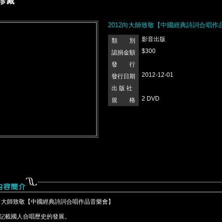
珍藏
2012向大師致敬【中國經典詩詞合唱作
影音出版
類 別
$300
認捐金額
發 行
2012-12-01
發行日期
出 版 社
2 DVD
規 格
2向大師致敬【中國經典詩詞合唱作品音樂會】
記載國人合唱歷史的發展。