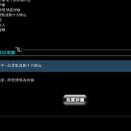
清平樂
問世間 情是何物
 白雲歌送劉十六歸山
思
送友人
行路難
文中--白雲歌送劉十六歸山
輔棠--問世間情為何物