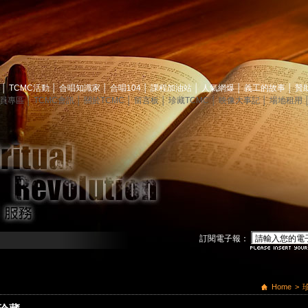
息
│
TCMC活動
│
合唱知識家
│
合唱104
│
課程加油站
│
人氣網爆
│
義工的故事
│
贊
員專區
│
TCMC會訊
│
關於TCMC
│
留言板
│
珍藏TCMC
│
映像大事記
│
場地租用
訂閱電子報：
Home
>