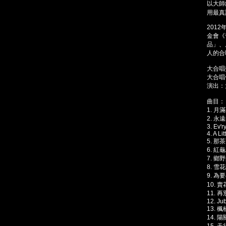
以大師
用最真
201
金會《
品」、
人的合
大合唱
大合唱
演出：
曲目：
1. 
2. 永
3. Ev'r
4. A Li
5. 那
6. 紅
7. 鄉
8. 雪
9. 
10. 
11. 
12. Ju
13. 
14. 
15.