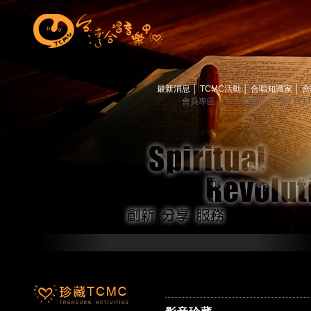
最新消息
│
TCMC活動
│
合唱知識家
│
合
會員專區
│
TCMC會訊
│
關於TC