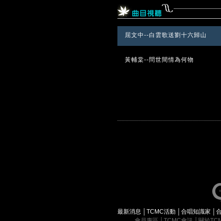
屈文中--白雲歌送劉十六歸山
黃輔棠--問世間情為何物
最新消息
│
TCMC活動
│
合唱知識家
│
會員專區
│
TCMC會訊
│
關於TC