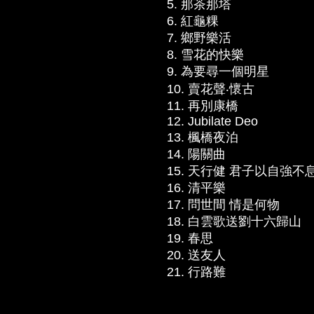
5. 那茶那塔
6. 紅龜粿
7. 鄉野樂活
8. 雪花的快樂
9. 為要尋一個明星
10. 賣花聲‧懷古
11. 再別康橋
12. Jubilate Deo
13. 楓橋夜泊
14. 陽關曲
15. 天行健 君子以自強不
16. 清平樂
17. 問世間 情是何物
18. 白雲歌送劉十六歸山
19. 春思
20. 送友人
21. 行路難