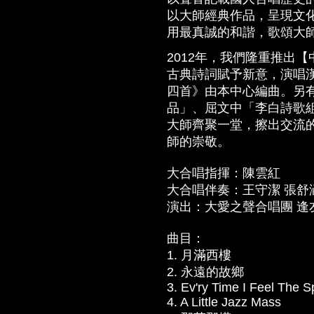
以大師經典作品，呈現文
用最真誠的和諧，歌頌大
2012年，我們隆重推出
古典詩詞賦予新意，演唱
四首》由本中心編曲。另
品」、屈文中「李白詩歌
大師齊聚一堂，擦出交流的
師的崇敬。
大合唱指揮：陳雲紅
大合唱伴奏：王守潔 張舒
演出：大愛之聲合唱團 逢
曲目：
1. 月滿西樓
2. 永遠的故鄉
3. Ev'ry Time I Feel The Sp
4. A Little Jazz Mass