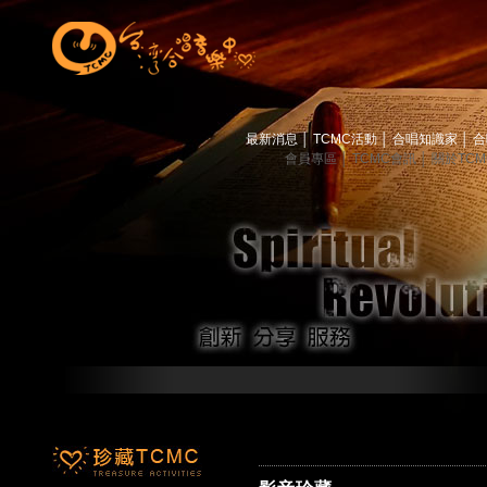
最新消息
│
TCMC活動
│
合唱知識家
│
合
會員專區
│
TCMC會訊
│
關於TC