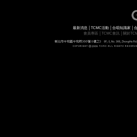
最新消息
│
TCMC活動
│
合唱知識家
│
會員專區
│
TCMC會訊
│
關於TC