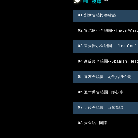
01 創新合唱比賽緣起
02 安坑國小合唱團--That's What T
03 東大附小合唱團--I Just Can't W
04 新節慶合唱團--Spanish Fiest
05 逢友合唱團--火金姑叨位去
06 五十蘭合唱團--靜心等
07 大愛合唱團--山海歡唱
08 大合唱--回憶