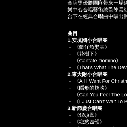
金牌獎優勝團隊帶來一場
樂中心合唱藝術總監陳雲
台下在經典合唱曲中唱出
曲目
1.安坑國小合唱團
－ 《鯽仔魚娶某》
－ 《花樹下》
－ 《Cantate Domino》
－ 《That's What The Dev
2.東大附小合唱團
－ 《All I Want For Chris
－ 《隱形的翅膀》
－ 《Can You Feel The Lo
－ 《I Just Can’t Wait To
3.新節慶合唱團
－ 《釵頭鳳》
－ 《鄉愁四韻》