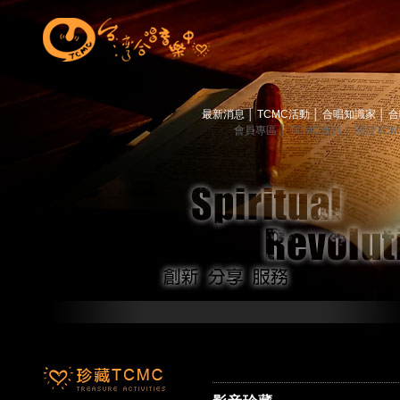
最新消息
│
TCMC活動
│
合唱知識家
│
合
會員專區
│
TCMC會訊
│
關於TC