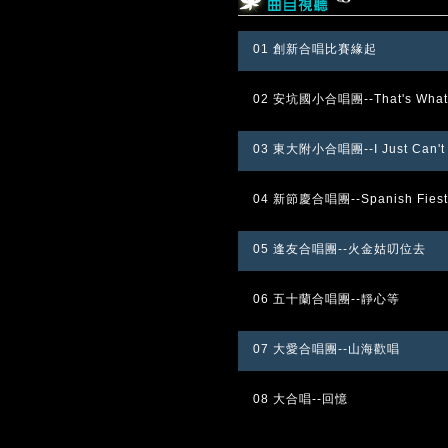
01 創新合唱比賽緣起
02 安坑國小合唱團--That's What T
03 東大附小合唱團--I Just Can't W
04 新節慶合唱團--Spanish Fiest
05 逢友合唱團--火金姑叨位去
06 五十蘭合唱團--靜心等
07 大愛合唱團--山海歡唱
08 大合唱--回憶