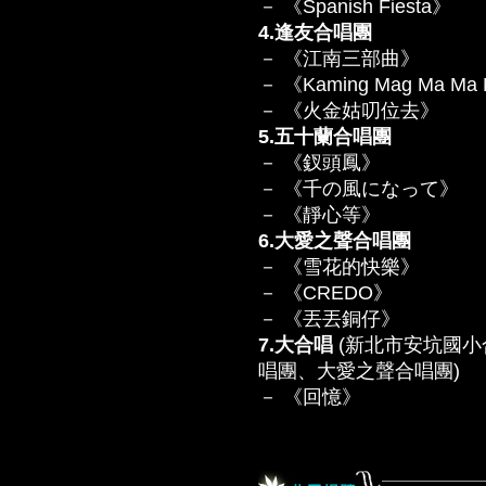
－ 《Spanish Fiesta》
4.逢友合唱團
－ 《江南三部曲》
－ 《Kaming Mag Ma Ma
－ 《火金姑叨位去》
5.五十蘭合唱團
－ 《釵頭鳳》
－ 《千の風になって》
－ 《靜心等》
6.大愛之聲合唱團
－ 《雪花的快樂》
－ 《CREDO》
－ 《丟丟銅仔》
7.大合唱
(新北市安坑國
唱團、大愛之聲合唱團)
－ 《回憶》