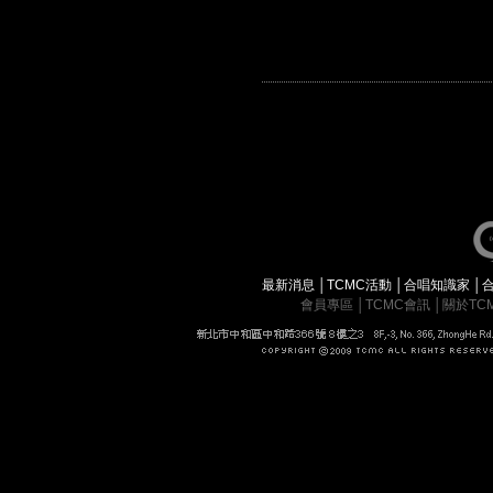
最新消息
│
TCMC活動
│
合唱知識家
│
會員專區
│
TCMC會訊
│
關於TC