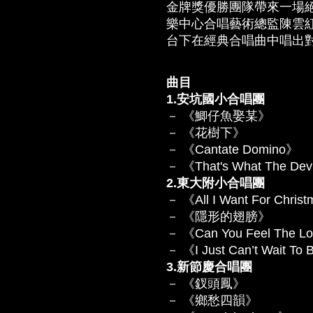
金牌獎優勝團隊帶來一場
樂中心合唱藝術總監陳雲
台下在經典合唱曲中唱出
曲目
1.安坑國小合唱團
－ 《鯽仔魚娶某》
－ 《花樹下》
－ 《Cantate Domino》
－ 《That's What The Dev
2.東大附小合唱團
－ 《All I Want For Chris
－ 《隱形的翅膀》
－ 《Can You Feel The Lo
－ 《I Just Can’t Wait To
3.新節慶合唱團
－ 《釵頭鳳》
－ 《鄉愁四韻》