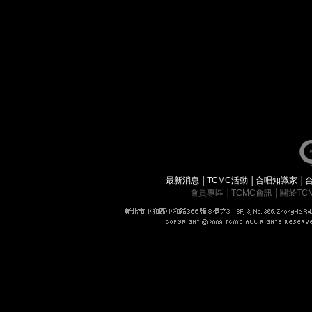
最新消息
│
TCMC活動
│
合唱知識家
│
會員專區
│
TCMC會訊
│
關於TC