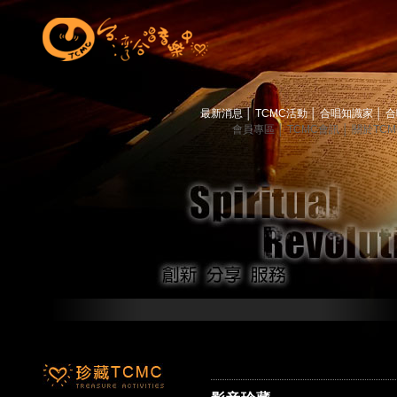
最新消息
│
TCMC活動
│
合唱知識家
│
合
會員專區
│
TCMC會訊
│
關於TC