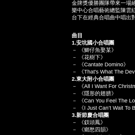
金牌獎優勝團隊帶來一場
樂中心合唱藝術總監陳雲
台下在經典合唱曲中唱出
曲目
1.安坑國小合唱團
－ 《鯽仔魚娶某》
－ 《花樹下》
－ 《Cantate Domino》
－ 《That's What The Dev
2.東大附小合唱團
－ 《All I Want For Chris
－ 《隱形的翅膀》
－ 《Can You Feel The Lo
－ 《I Just Can’t Wait To
3.新節慶合唱團
－ 《釵頭鳳》
－ 《鄉愁四韻》