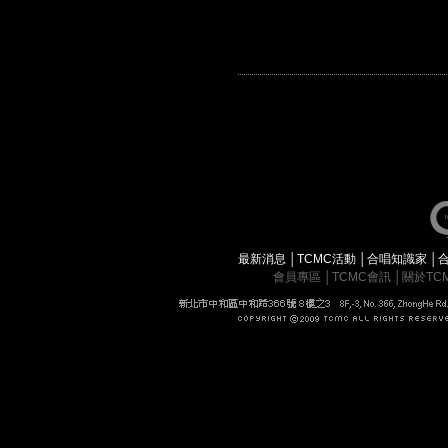
最新消息
│
TCMC活動
│
合唱知識家
│
會員專區
│
TCMC會訊
│
關於TC