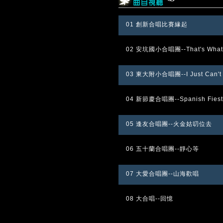
01 創新合唱比賽緣起
02 安坑國小合唱團--That's What T
03 東大附小合唱團--I Just Can't W
04 新節慶合唱團--Spanish Fiest
05 逢友合唱團--火金姑叨位去
06 五十蘭合唱團--靜心等
07 大愛合唱團--山海歡唱
08 大合唱--回憶