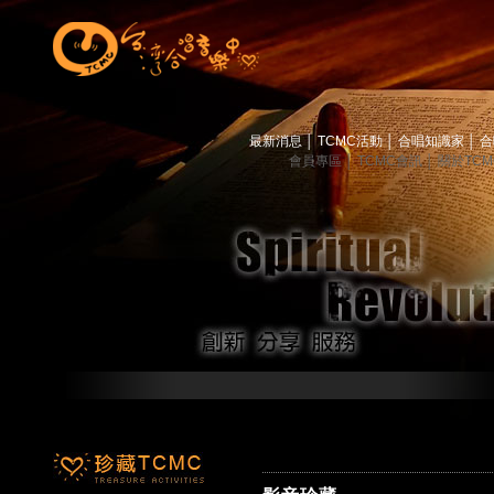
最新消息
│
TCMC活動
│
合唱知識家
│
合
會員專區
│
TCMC會訊
│
關於TC