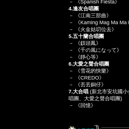
－ 《Spanish Fiesta》
4.逢友合唱團
－ 《江南三部曲》
－ 《Kaming Mag Ma Ma
－ 《火金姑叨位去》
5.五十蘭合唱團
－ 《釵頭鳳》
－ 《千の風になって》
－ 《靜心等》
6.大愛之聲合唱團
－ 《雪花的快樂》
－ 《CREDO》
－ 《丟丟銅仔》
7.大合唱
(新北市安坑國
唱團、大愛之聲合唱團)
－ 《回憶》