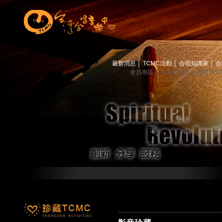
最新消息
│
TCMC活動
│
合唱知識家
│
合
會員專區
│
TCMC會訊
│
關於TC