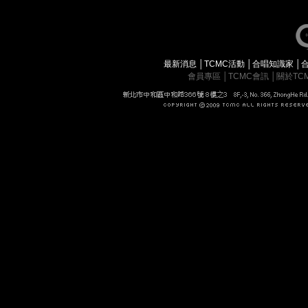
最新消息
│
TCMC活動
│
合唱知識家
│
會員專區
│
TCMC會訊
│
關於TC