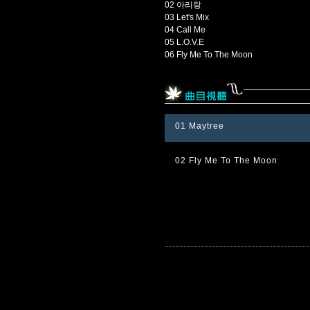
02 아리랑
03 Let's Mix
04 Call Me
05 L.O.V.E
06 Fly Me To The Moon
01 Maytree
02 Fly Me To The Moon