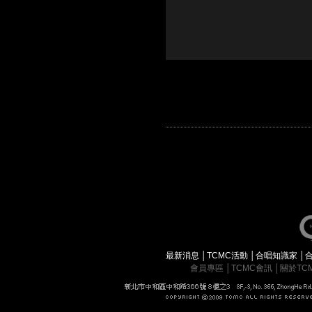
最新消息
│
TCMC活動
│
合唱知識家
│
會員專區
│
TCMC會訊
│
關於TC