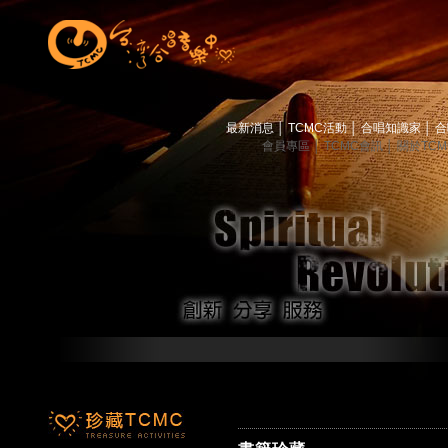
最新消息
│
TCMC活動
│
合唱知識家
│
合
會員專區
│
TCMC會訊
│
關於TC