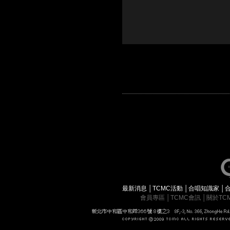
最新消息
│
TCMC活動
│
合唱知識家
│
會員專區
│
TCMC會訊
│
關於TC