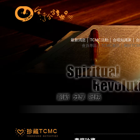
最新消息
│
TCMC活動
│
合唱知識家
│
合
會員專區
│
TCMC會訊
│
關於TC