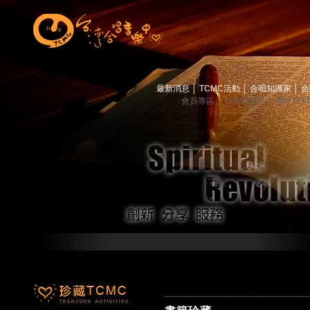
最新消息
│
TCMC活動
│
合唱知識家
│
合
會員專區
│
TCMC會訊
│
關於TC