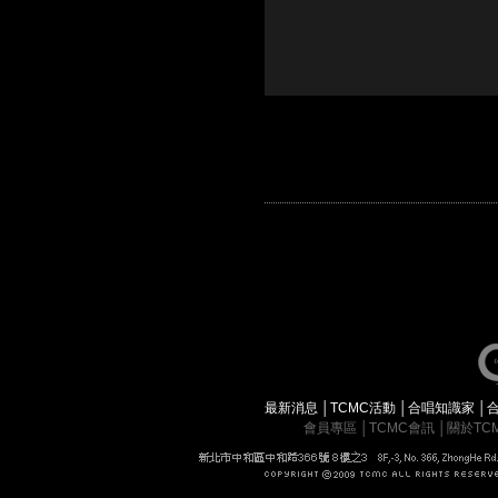
最新消息
│
TCMC活動
│
合唱知識家
│
會員專區
│
TCMC會訊
│
關於TC