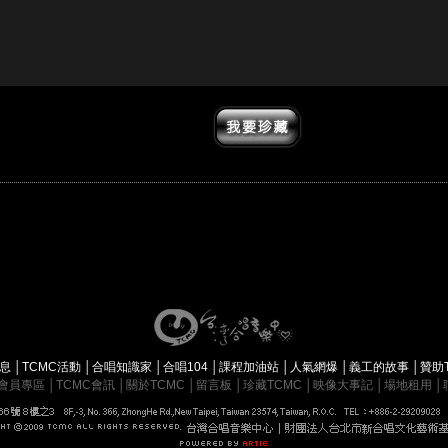
消息
│
TCMC活動
│
合唱知識家
│
合唱104
│
課程加油站
│
人氣網爆
│
義工的故事
│
贊助
會員專區
│
TCMC會訊
│
關於TCMC
│
留言板
│
珍藏TCMC
│
映像大事記
│
場地租用
│