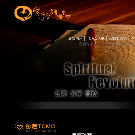
最新消息
│
TCMC活動
│
合唱知識家
│
合
會員專區
│
TCMC會訊
│
關於TC