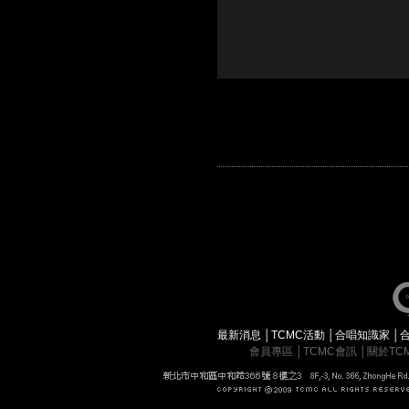
最新消息
│
TCMC活動
│
合唱知識家
│
會員專區
│
TCMC會訊
│
關於TC