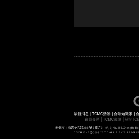
最新消息
│
TCMC活動
│
合唱知識家
│
會員專區
│
TCMC會訊
│
關於TC