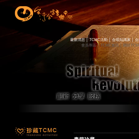
最新消息
│
TCMC活動
│
合唱知識家
│
合
會員專區
│
TCMC會訊
│
關於TC