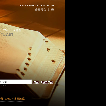
會員登入
│
註冊
助TCMC
│
回首頁
│
聯絡我們
珍藏TCMC
> 書籍珍藏