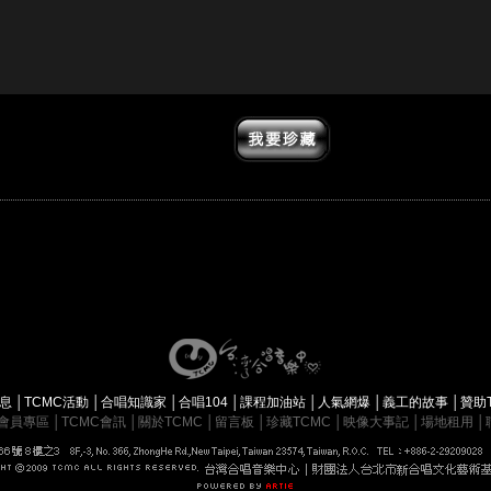
消息
│
TCMC活動
│
合唱知識家
│
合唱104
│
課程加油站
│
人氣網爆
│
義工的故事
│
贊助
會員專區
│
TCMC會訊
│
關於TCMC
│
留言板
│
珍藏TCMC
│
映像大事記
│
場地租用
│