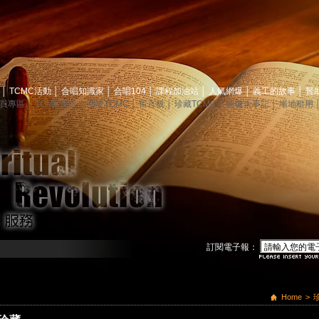
息
│
TCMC活動
│
合唱知識家
│
合唱104
│
課程加油站
│
人氣網爆
│
義工的故事
│
贊
員專區
│
TCMC會訊
│
關於TCMC
│
留言板
│
珍藏TCMC
│
映像大事記
│
場地租用
訂閱電子報：
Home
>