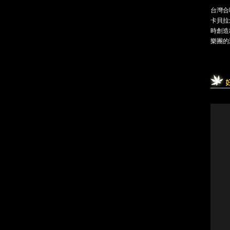
台灣合
卡貝拉
時創造
樂團的