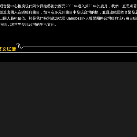
唱音樂中心推廣現代阿卡貝拉藝術於西元2011年邁入第11年的歲月，我們一直思考
創造出國人音樂經典曲目，如何在多元的曲目中發現台灣的根，並且連結國際音樂發
出國人藝術價值。於是我們特別邀請德國Klangbezirk人聲樂團將台灣經典流行曲目
演唱，讓世界發現台灣的生活文化。