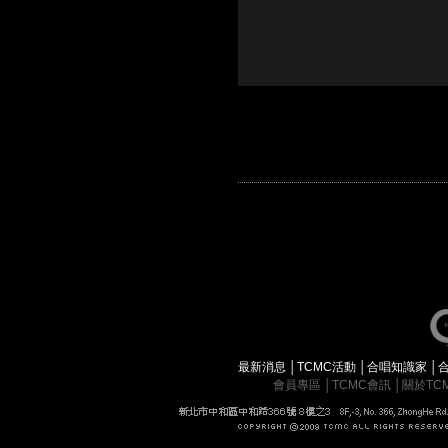
最新消息
│
TCMC活動
│
合唱知識家
│
會員專區
│
TCMC會訊
│
關於TC