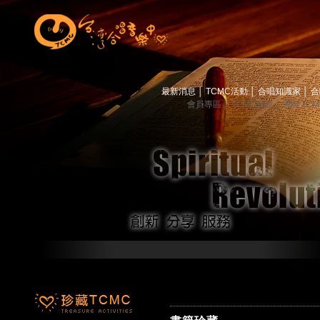
最新消息
│
TCMC活動
│
合唱知識家
│
合
會員專區
│
TCMC會訊
│
關於TC