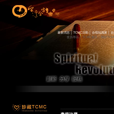
最新消息
│
TCMC活動
│
合唱知識家
│
合
會員專區
│
TCMC會訊
│
關於TC