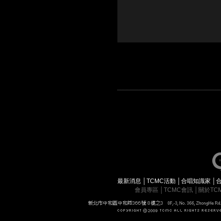
最新消息
│
TCMC活動
│
合唱知識家
│
會員專區
│
TCMC會訊
│
關於TC