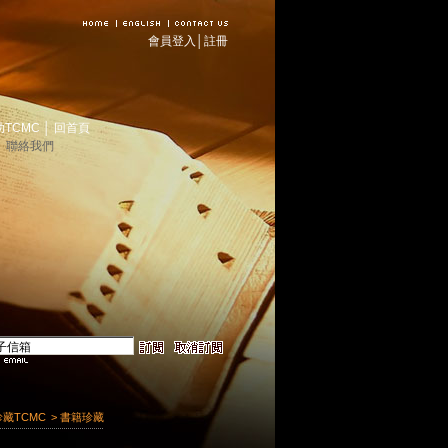
會員登入
│
註冊
助TCMC
│
回首頁
│
聯絡我們
珍藏TCMC
> 書籍珍藏