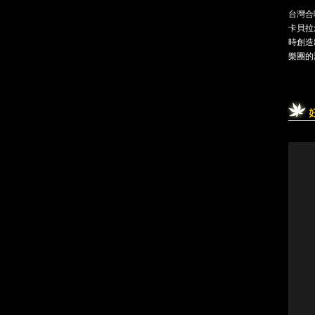
台灣合
卡貝拉
時創造
樂團的