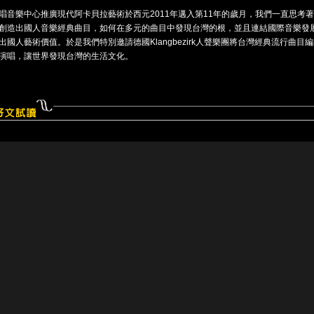
唱音樂中心推廣現代阿卡貝拉藝術於西元2011年邁入第11年的歲月，我們一直思考
創造出國人音樂經典曲目，如何在多元的曲目中發現台灣的根，並且連結國際音樂發
出國人藝術價值。於是我們特別邀請德國Klangbezirk人聲樂團將台灣經典流行曲目
演唱，讓世界發現台灣的生活文化。