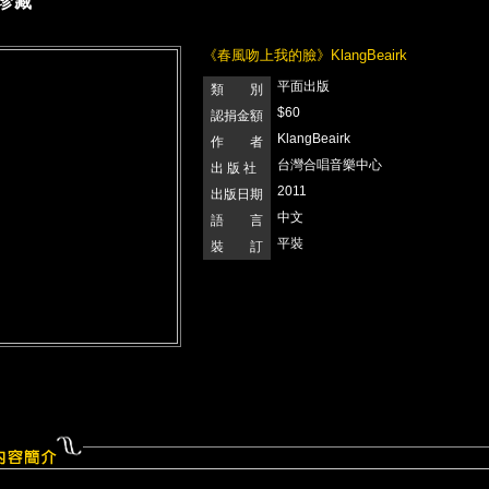
珍藏
《春風吻上我的臉》KlangBeairk
平面出版
類 別
$60
認捐金額
KlangBeairk
作 者
台灣合唱音樂中心
出 版 社
2011
出版日期
中文
語 言
平裝
裝 訂