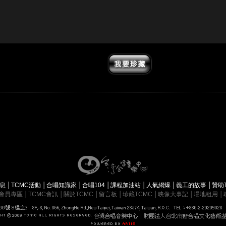
消息
│
TCMC活動
│
合唱知識家
│
合唱104
│
課程加油站
│
人氣網爆
│
義工的故事
│
贊助
會員專區
│
TCMC會訊
│
關於TCMC
│
留言板
│
珍藏TCMC
│
映像大事記
│
場地租用
│