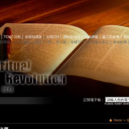
息
│
TCMC活動
│
合唱知識家
│
合唱104
│
課程加油站
│
人氣網爆
│
義工的故事
│
贊
員專區
│
TCMC會訊
│
關於TCMC
│
留言板
│
珍藏TCMC
│
映像大事記
│
場地租用
訂閱電子報：
Home
>