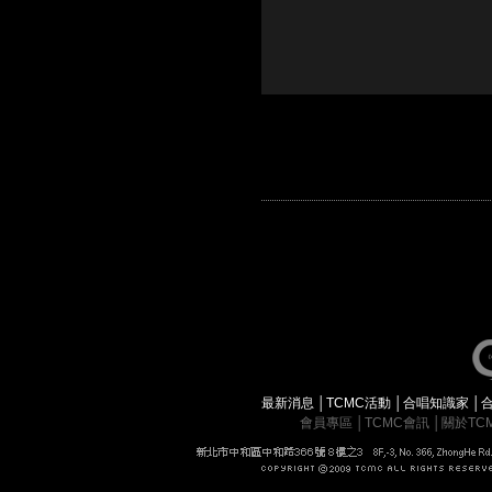
最新消息
│
TCMC活動
│
合唱知識家
│
會員專區
│
TCMC會訊
│
關於TC