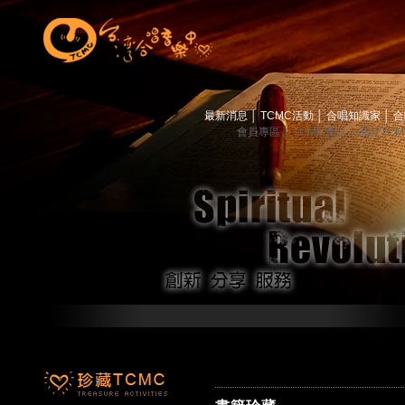
最新消息
│
TCMC活動
│
合唱知識家
│
合
會員專區
│
TCMC會訊
│
關於TC