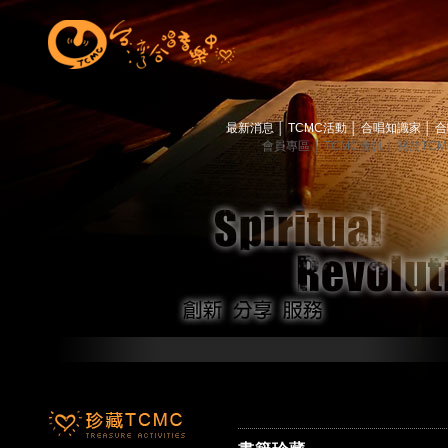
最新消息
│
TCMC活動
│
合唱知識家
│
合
會員專區
│
TCMC會訊
│
關於TC