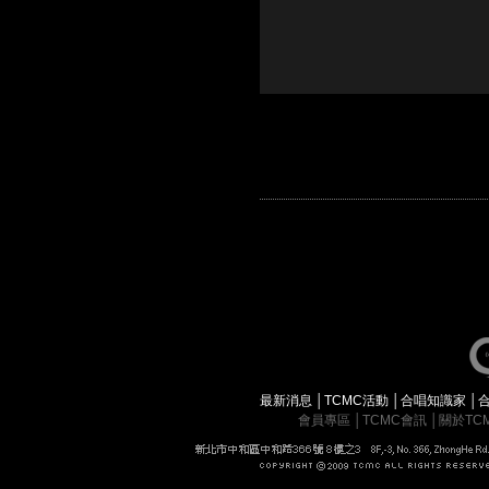
最新消息
│
TCMC活動
│
合唱知識家
│
會員專區
│
TCMC會訊
│
關於TC