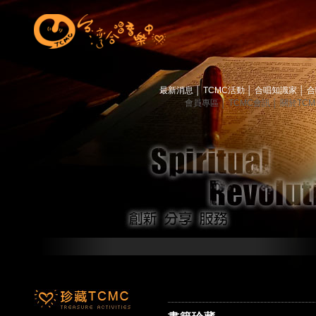
最新消息
│
TCMC活動
│
合唱知識家
│
合
會員專區
│
TCMC會訊
│
關於TC