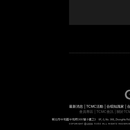
最新消息
│
TCMC活動
│
合唱知識家
│
會員專區
│
TCMC會訊
│
關於TC