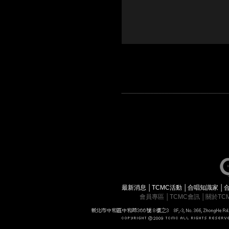
最新消息
│
TCMC活動
│
合唱知識家
│
會員專區
│
TCMC會訊
│
關於TC