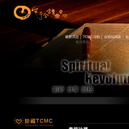
最新消息
│
TCMC活動
│
合唱知識家
│
合
會員專區
│
TCMC會訊
│
關於TC