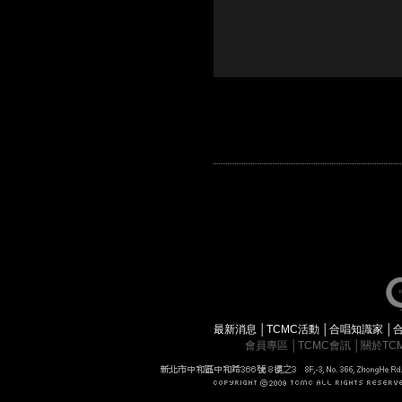
最新消息
│
TCMC活動
│
合唱知識家
│
會員專區
│
TCMC會訊
│
關於TC