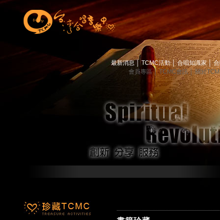
最新消息
│
TCMC活動
│
合唱知識家
│
合
會員專區
│
TCMC會訊
│
關於TC