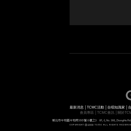
最新消息
│
TCMC活動
│
合唱知識家
│
會員專區
│
TCMC會訊
│
關於TC