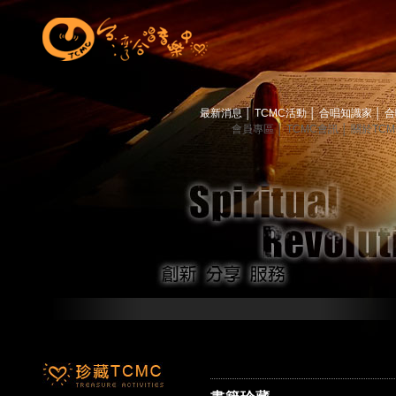
最新消息
│
TCMC活動
│
合唱知識家
│
合
會員專區
│
TCMC會訊
│
關於TC