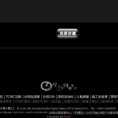
消息
│
TCMC活動
│
合唱知識家
│
合唱104
│
課程加油站
│
人氣網爆
│
義工的故事
│
贊助
會員專區
│
TCMC會訊
│
關於TCMC
│
留言板
│
珍藏TCMC
│
映像大事記
│
場地租用
│