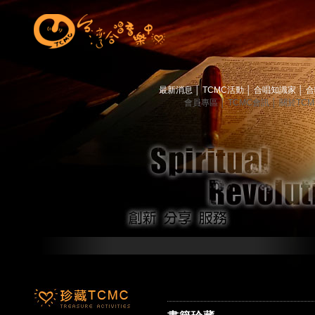
最新消息
│
TCMC活動
│
合唱知識家
│
合
會員專區
│
TCMC會訊
│
關於TC