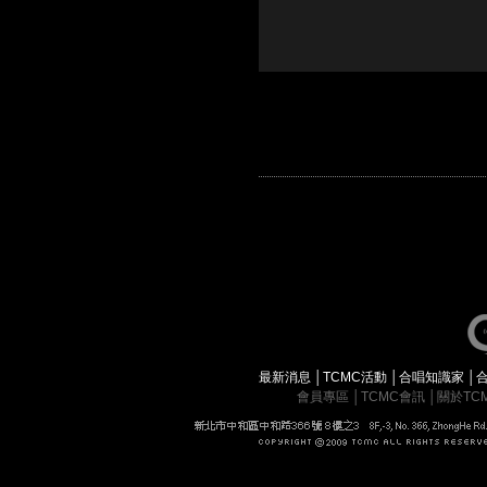
最新消息
│
TCMC活動
│
合唱知識家
│
會員專區
│
TCMC會訊
│
關於TC