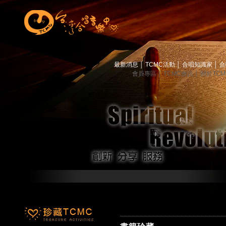
最新消息
│
TCMC活動
│
合唱知識家
│
合
會員專區
│
TCMC會訊
│
關於TC