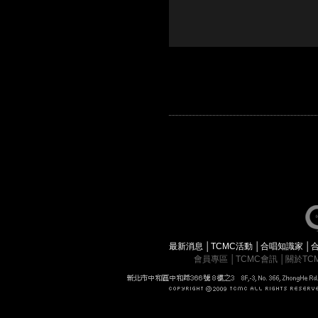
最新消息
│
TCMC活動
│
合唱知識家
│
會員專區
│
TCMC會訊
│
關於TC