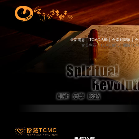
最新消息
│
TCMC活動
│
合唱知識家
│
合
會員專區
│
TCMC會訊
│
關於TC