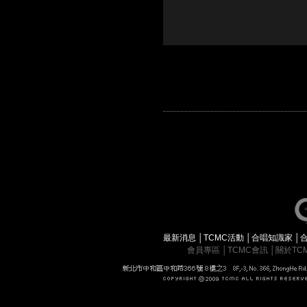
最新消息
│
TCMC活動
│
合唱知識家
│
會員專區
│
TCMC會訊
│
關於TC