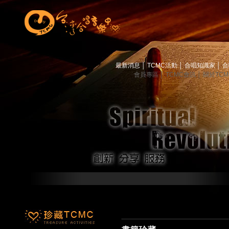
最新消息
│
TCMC活動
│
合唱知識家
│
合
會員專區
│
TCMC會訊
│
關於TC