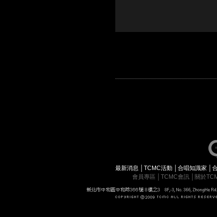
最新消息
│
TCMC活動
│
合唱知識家
│
會員專區
│
TCMC會訊
│
關於TC