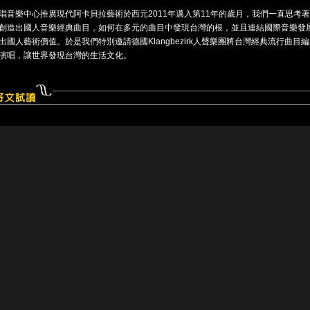
唱音樂中心推廣現代阿卡貝拉藝術於西元2011年邁入第11年的歲月，我們一直思考
創造出國人音樂經典曲目，如何在多元的曲目中發現台灣的根，並且連結國際音樂發
出國人藝術價值。於是我們特別邀請德國Klangbezirk人聲樂團將台灣經典流行曲目
演唱，讓世界發現台灣的生活文化。