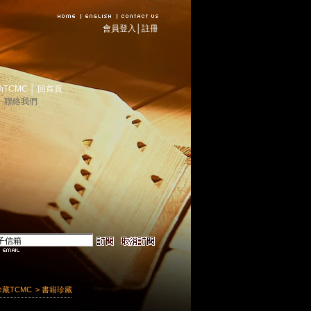
會員登入
│
註冊
助TCMC
│
回首頁
│
聯絡我們
珍藏TCMC
> 書籍珍藏