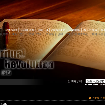
息
│
TCMC活動
│
合唱知識家
│
合唱104
│
課程加油站
│
人氣網爆
│
義工的故事
│
贊
員專區
│
TCMC會訊
│
關於TCMC
│
留言板
│
珍藏TCMC
│
映像大事記
│
場地租用
訂閱電子報：
Home
>