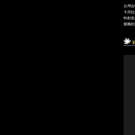
台灣合
卡貝拉
時創造
樂團的