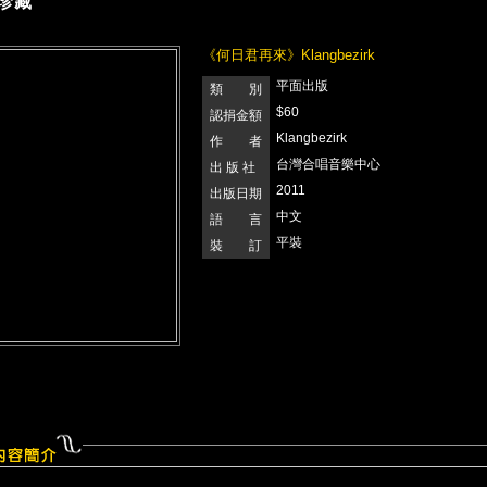
珍藏
《何日君再來》Klangbezirk
平面出版
類 別
$60
認捐金額
Klangbezirk
作 者
台灣合唱音樂中心
出 版 社
2011
出版日期
中文
語 言
平裝
裝 訂