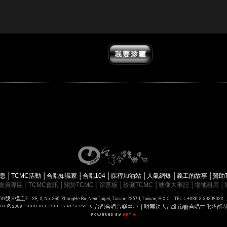
消息
│
TCMC活動
│
合唱知識家
│
合唱104
│
課程加油站
│
人氣網爆
│
義工的故事
│
贊助
會員專區
│
TCMC會訊
│
關於TCMC
│
留言板
│
珍藏TCMC
│
映像大事記
│
場地租用
│