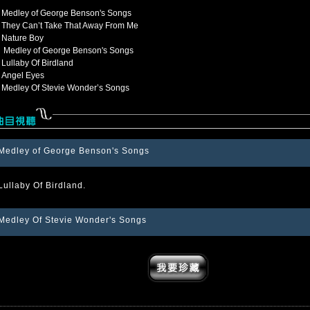
Medley of George Benson's Songs
They Can’t Take That Away From Me
Nature Boy
Medley of George Benson's Songs
Lullaby Of Birdland
Angel Eyes
Medley Of Stevie Wonder’s Songs
Medley of George Benson's Songs
Lullaby Of Birdland.
Medley Of Stevie Wonder's Songs