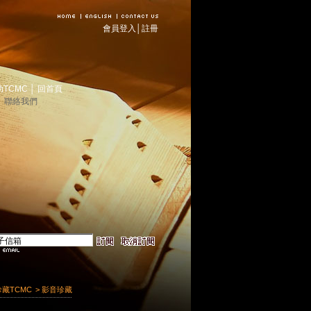
會員登入
│
註冊
助TCMC
│
回首頁
│
聯絡我們
珍藏TCMC
> 影音珍藏