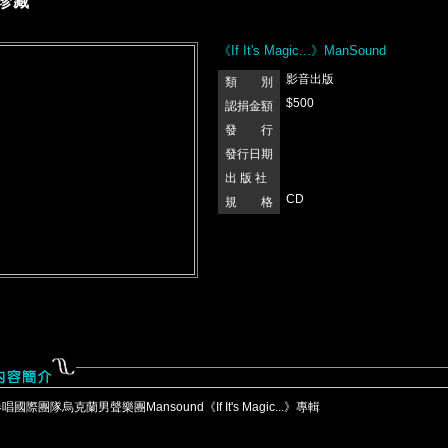
珍藏
《If It's Magic...》ManSound
影音出版
類 別
$500
認捐金額
發 行
發行日期
出 版 社
CD
規 格
春唱國際團隊烏克蘭男聲樂團Mansound《If It's Magic...》專輯