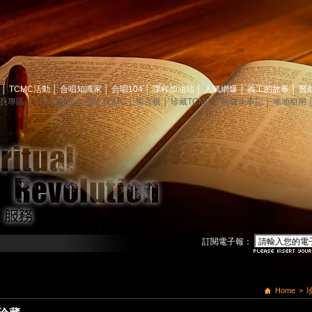
息
│
TCMC活動
│
合唱知識家
│
合唱104
│
課程加油站
│
人氣網爆
│
義工的故事
│
贊
員專區
│
TCMC會訊
│
關於TCMC
│
留言板
│
珍藏TCMC
│
映像大事記
│
場地租用
訂閱電子報：
Home
>