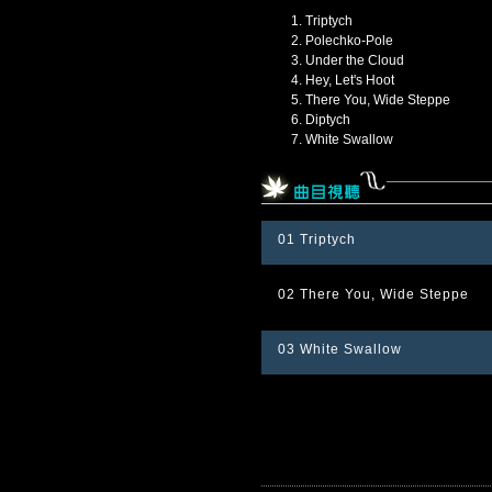
Triptych
Polechko-Pole
Under the Cloud
Hey, Let's Hoot
There You, Wide Steppe
Diptych
White Swallow
01 Triptych
02 There You, Wide Steppe
03 White Swallow