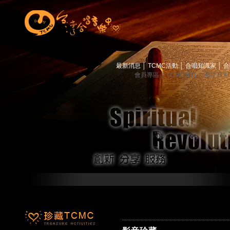
最新消息
│
TCMC活動
│
合唱知識家
│
合
會員專區
│
TCMC會訊
│
關於TC