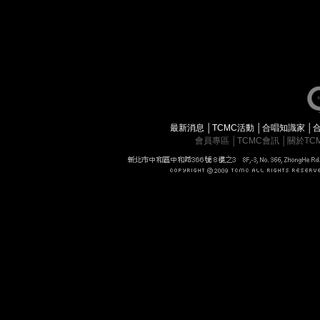
最新消息
│
TCMC活動
│
合唱知識家
│
會員專區
│
TCMC會訊
│
關於TC