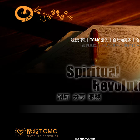
最新消息
│
TCMC活動
│
合唱知識家
│
合
會員專區
│
TCMC會訊
│
關於TC