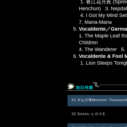
1. 春江花月夜 (Spring
Henchun) 3. Nepdal 
4. I Got My Mind Se
7. Mana-Mana
Vocaldente／Germa
1. The Maple Leaf R
Children
4. The Wanderer 5. 
Vocaldente & Fool
1. Lion Sleeps Tonig
01 中山大學Moment--Thousand 
02 Sirens--L.O.V.E..