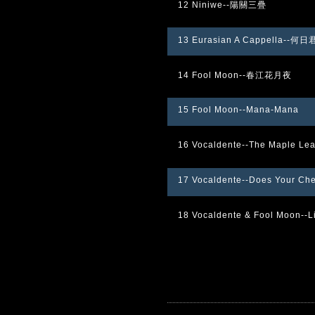
12 Niniwe--陽關三疊
13 Eurasian A Cappella--何
14 Fool Moon--春江花月夜
15 Fool Moon--Mana-Mana
16 Vocaldente--The Maple Le
17 Vocaldente--Does Your Che
18 Vocaldente & Fool Moon--L