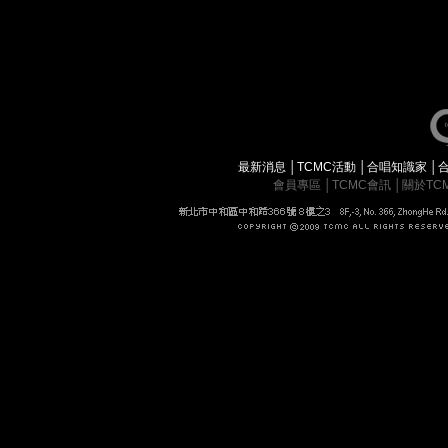
最新消息
│
TCMC活動
│
合唱知識家
│
會員專區
│
TCMC會訊
│
關於TC