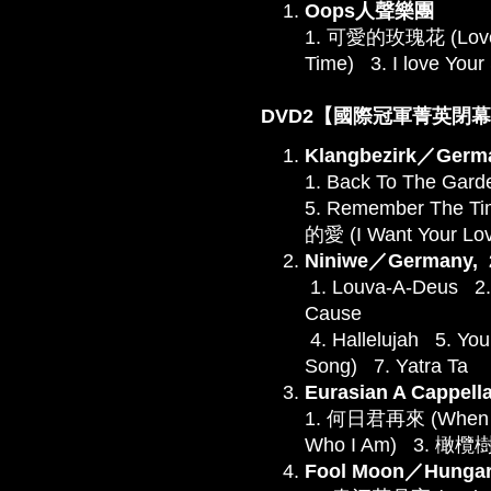
Oops人聲樂團
1. 可愛的玫瑰花 (Lovel
Time) 3. I love Your
DVD2【國際冠軍菁英閉幕音樂
Klangbezirk／Germ
1. Back To The Gar
5. Remember The T
的愛 (I Want Your Lo
Niniwe／Germany, 
1. Louva-A-Deus 2.
Cause
4. Hallelujah 5. Y
Song) 7. Yatra Ta
Eurasian A Cappel
1. 何日君再來 (When Wi
Who I Am) 3. 橄欖樹 (
Fool Moon／Hungar