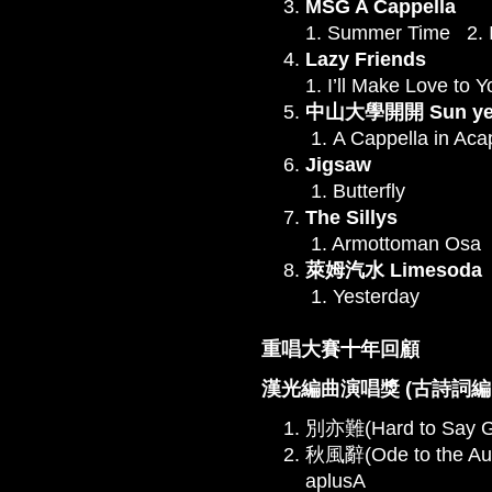
MSG A Cappella
1. Summer Time 2. I 
Lazy Friends
1. I’ll Make Love to 
中山大學開開 Sun yet-sa
1. A Cappella in Aca
Jigsaw
1. Butterfly
The Sillys
1. Armottoman Osa
萊姆汽水 Limesoda
1. Yesterday
重唱大賽十年回顧
漢光編曲演唱獎 (古詩詞編
別亦難(Hard to Say G
秋風辭(Ode to the Aut
aplusA