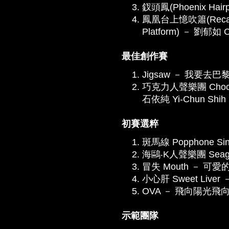
釵頭鳳(Phoenix Hairpi
鳳凰台上憶吹簫(Recall Pl
Platform) － 劉郁如 Chr
最佳創作賽
Jigsaw － 我要去巴黎(Go
巧克力人聲樂團 Chocolat
石依純 Yi-Chun Shih
初賽選粹
斑馬線 Popphone Sin
海鷗‧K人聲樂團 Seagull-
冒失 Mouth － 可愛的玫
小心肝 Sweet Liver －
OVA － 飛向陽光飛向你 (
示範團隊