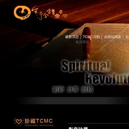
最新消息
│
TCMC活動
│
合唱知識家
│
合
會員專區
│
TCMC會訊
│
關於TC