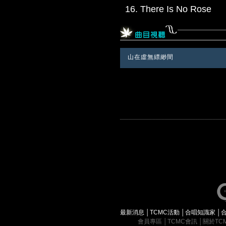
There Is No Rose
山在虛無縹緲間
最新消息
│
TCMC活動
│
合唱知識家
│
會員專區
│
TCMC會訊
│
關於TC