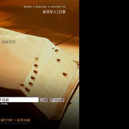
會員登入
│
註冊
助TCMC
│
回首頁
│
聯絡我們
珍藏TCMC
> 影音珍藏