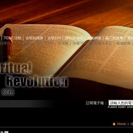
息
│
TCMC活動
│
合唱知識家
│
合唱104
│
課程加油站
│
人氣網爆
│
義工的故事
│
贊
員專區
│
TCMC會訊
│
關於TCMC
│
留言板
│
珍藏TCMC
│
映像大事記
│
場地租用
訂閱電子報：
Home
>