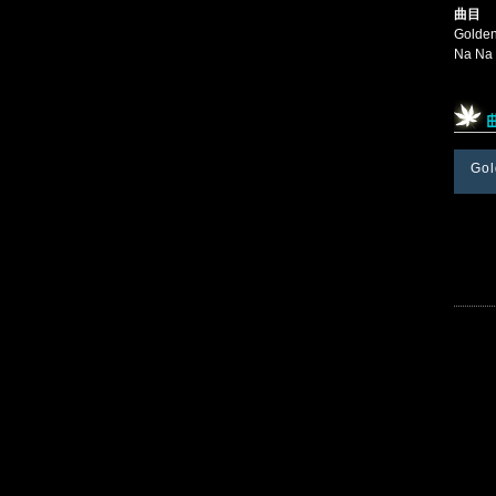
曲目
Golde
Na Na
Gol