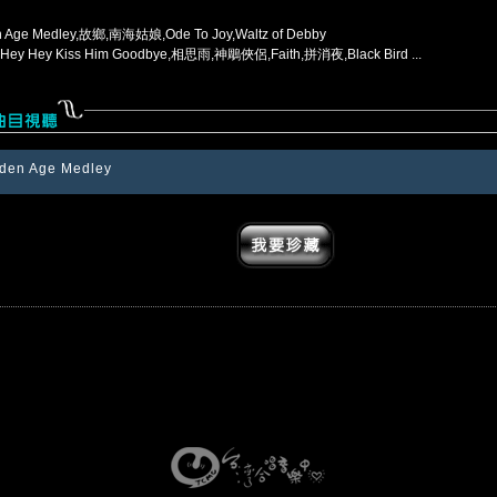
n Age Medley,故鄉,南海姑娘,Ode To Joy,Waltz of Debby
 Hey Hey Kiss Him Goodbye,相思雨,神鵰俠侶,Faith,拼消夜,Black Bird ...
den Age Medley