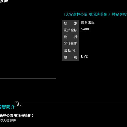
珍藏
《大安森林公園 現場演唱會 》神秘失
影音出版
類 別
$400
認捐金額
發 行
發行日期
出 版 社
DVD
規 格
森林公園 現場演唱會 》
控人聲樂團