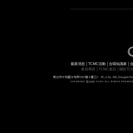
最新消息
│
TCMC活動
│
合唱知識家
│
會員專區
│
TCMC會訊
│
關於TC