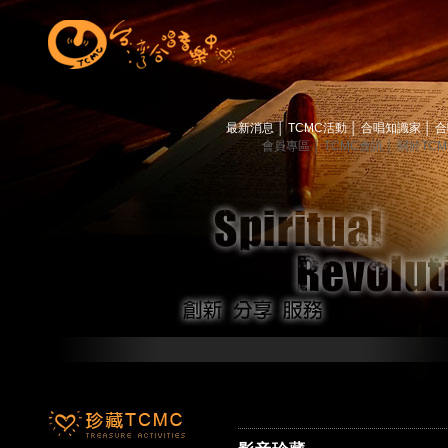
最新消息
│
TCMC活動
│
合唱知識家
│
合
會員專區
│
TCMC會訊
│
關於TC